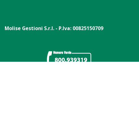
Molise Gestioni S.r.l. - P.Iva: 00825150709
comuni serviti
contatti
home
privacy policy