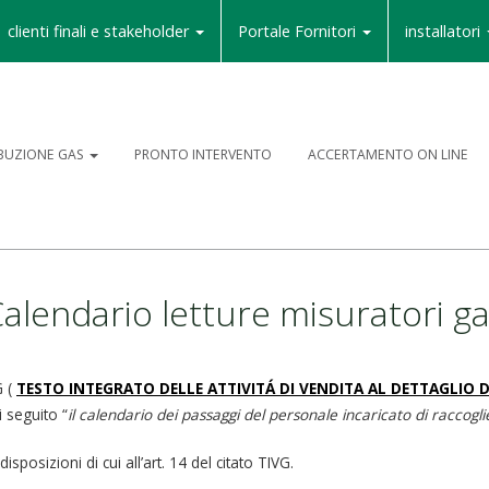
clienti finali e stakeholder
Portale Fornitori
installatori
IBUZIONE GAS
PRONTO INTERVENTO
ACCERTAMENTO ON LINE
alendario letture misuratori g
G (
TESTO INTEGRATO DELLE ATTIVITÁ DI VENDITA AL DETTAGLIO D
i seguito “
il calendario dei passaggi del personale incaricato di raccogl
isposizioni di cui all’art. 14 del citato TIVG.