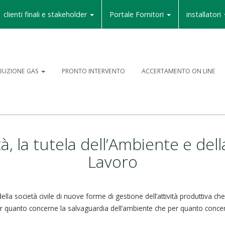
clienti finali e stakeholder
Portale Fornitori
installatori
IBUZIONE GAS
PRONTO INTERVENTO
ACCERTAMENTO ON LINE
tà, la tutela dell’Ambiente e del
Lavoro
ella società civile di nuove forme di gestione dell’attività produttiva che
 per quanto concerne la salvaguardia dell’ambiente che per quanto concern